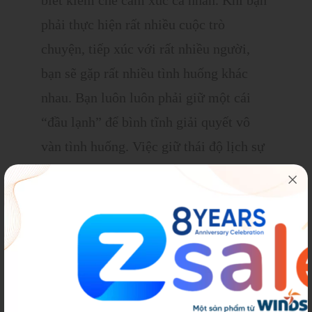
biết kiềm chế cảm xúc cá nhân. Khi bạn
phải thực hiện rất nhiều cuộc trò
chuyện, tiếp xúc với rất nhiều người,
bạn sẽ gặp rất nhiều tình huống khác
nhau. Bạn luôn luôn phải giữ một cái
“đầu lạnh” để bình tĩnh giải quyết vô
vàn tình huống. Việc giữ thái độ lịch sự
và đúng mực, bất kể đúng hay sai sẽ là
điều cần thiết.
Bước 5: Chốt sale khéo léo
Chốt sale là đích đến mà tất cả telesale
đều muốn. Tuy nhiên, việc này có thể