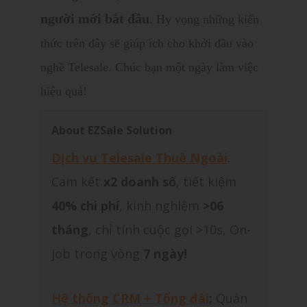
người mới bắt đầu
. Hy vọng những kiến
thức trên đây sẽ giúp ích cho khởi đầu vào
nghề Telesale. Chúc bạn một ngày làm việc
hiệu quả!
About EZSale Solution
Dịch vụ Telesale Thuê Ngoài
:
Cam kết
x2 doanh số
, tiết kiệm
40% chi phí
, kinh nghiệm
>06
tháng
, chỉ tính cuộc gọi >10s, On-
job trong vòng
7 ngày!
Hệ thống CRM + Tổng đài
:
Quản