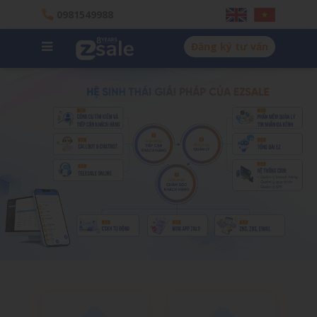
0981549988
Đăng ký tư vấn