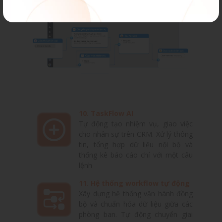
10. TaskFlow AI
Tự động tạo nhiệm vụ, giao việc
cho nhân sự trên CRM. Xử lý thông
tin, tổng hợp dữ liệu nội bộ và
thống kê báo cáo chỉ với một câu
lệnh
11. Hệ thống workflow tự động
Xây dựng hệ thống vận hành đồng
bộ và chuẩn hóa dữ liệu giữa các
phòng ban. Tự động chuyển giai