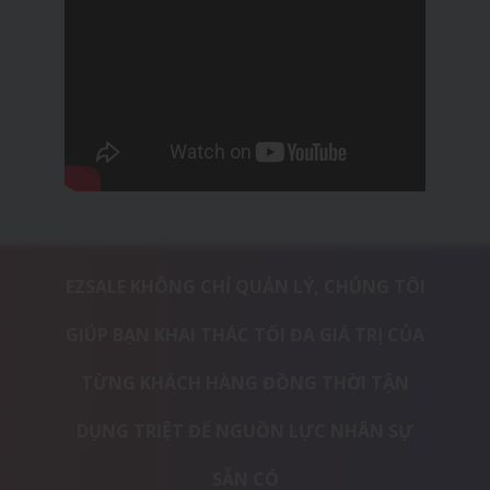
EZSALE KHÔNG CHỈ QUẢN LÝ, CHÚNG TÔI
GIÚP BẠN KHAI THÁC TỐI ĐA GIÁ TRỊ CỦA
TỪNG KHÁCH HÀNG ĐỒNG THỜI TẬN
DỤNG TRIỆT ĐỂ NGUỒN LỰC NHÂN SỰ
SẴN CÓ