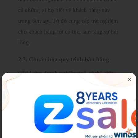
cả những gì họ biết về khách hàng này
trong tầm tay. Từ đó cung cấp trải nghiệm
cho khách hàng tốt có thể, làm tăng sự hài
lòng.
2.3. Chuẩn hóa quy trình bán hàng
CRM cho doanh nghiệp nhỏ có thể giúp
bạn hợp lý hoá các quy trình bán hàng,
xây dựng và tự động hoá các nhiệm vụ
chính và phân tích dữ liệu bán hàng đồng
trên một cơ sở. Từ đó giúp tăng năng suất
hoạt động và nâng cao doanh thu. Tất
nhiên, bạn có thể điều chỉnh quy trình dễ