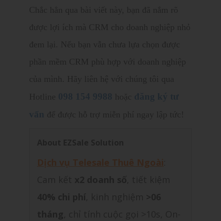
Chắc hẳn qua bài viết này, bạn đã nắm rõ
được lợi ích mà CRM cho doanh nghiệp nhỏ
đem lại. Nếu bạn vẫn chưa lựa chọn được
phần mềm CRM phù hợp với doanh nghiệp
của mình. Hãy liên hệ với chúng tôi qua
098 154 9988
đăng ký tư
Hotline
hoặc
vấn
để được hỗ trợ miễn phí ngay lập tức!
About EZSale Solution
Dịch vụ Telesale Thuê Ngoài
:
Cam kết
x2 doanh số
, tiết kiệm
40% chi phí
, kinh nghiệm
>06
tháng
, chỉ tính cuộc gọi >10s, On-