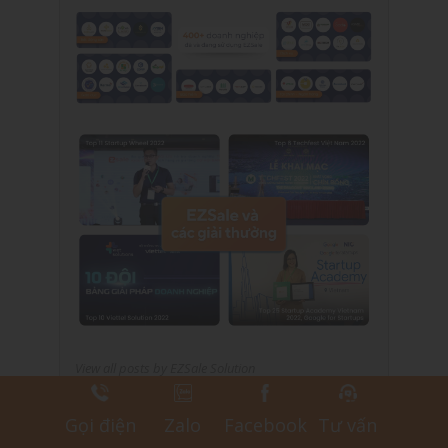
View all posts by EZSale Solution
Gọi điện
Zalo
Facebook
Tư vấn