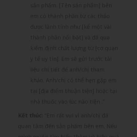
sản phẩm. [Tên sản phẩm] bên
em có thành phần từ các thảo
dược lành tính như [kể một vài
thành phần nổi bật] và đã qua
kiểm định chất lượng từ [cơ quan
y tế uy tín]. Em sẽ gửi trước tài
liệu chi tiết để anh/chị tham
khảo. Anh/chị có thể hẹn gặp em
tại [địa điểm thuận tiện] hoặc tại
nhà thuốc vào lúc nào tiện .”
Kết thúc:
“Em rất vui vì anh/chị đã
quan tâm đến sản phẩm bên em. Nếu
mình muốn tìm hiểu thêm về hiệu quả