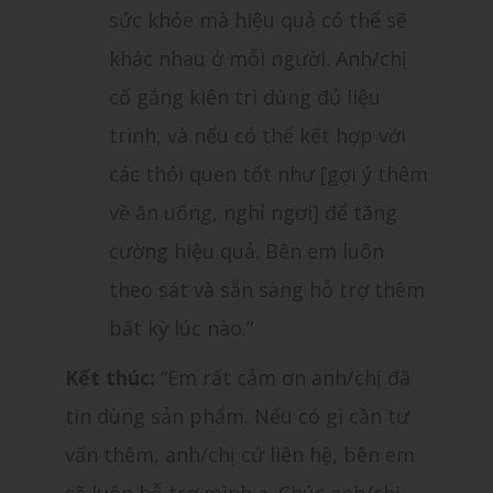
sức khỏe mà hiệu quả có thể sẽ
khác nhau ở mỗi người. Anh/chị
cố gắng kiên trì dùng đủ liệu
trình, và nếu có thể kết hợp với
các thói quen tốt như [gợi ý thêm
về ăn uống, nghỉ ngơi] để tăng
cường hiệu quả. Bên em luôn
theo sát và sẵn sàng hỗ trợ thêm
bất kỳ lúc nào.”
Kết thúc:
“Em rất cảm ơn anh/chị đã
tin dùng sản phẩm. Nếu có gì cần tư
vấn thêm, anh/chị cứ liên hệ, bên em
sẽ luôn hỗ trợ mình ạ. Chúc anh/chị