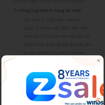
chia sẻ ngắn về sản phẩm không ạ?”
Trường hợp khách hàng từ chối:
“Em hiểu ạ, chắc hẳn anh/chị
cũng có nhiều việc bận. Nếu tiện,
anh/chị có thể cho em xin địa chỉ
email hoặc Zalo để em gửi tài liệu
về sản phẩm cho anh/chị tham
khảo khi có thời gian được không
ạ?”
Trường hợp khách hàng đồng ý
nghe tư vấn:
“Dạ, cảm ơn anh/chị đã dành thời
gian. Sản phẩm [Tên sản phẩm]