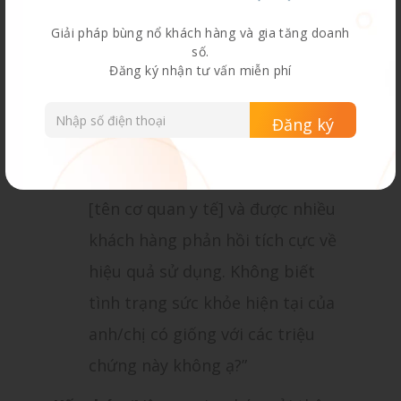
bên em có nguồn gốc từ các
Giải pháp bùng nổ khách hàng và gia tăng doanh
thành phần thảo dược an toàn,
số.
Đăng ký nhận tư vấn miễn phí
rất phù hợp cho các vấn đề [vấn
đề sức khỏe], không gây tác dụng
phụ ảnh hưởng đến sức khỏe.
Sản phẩm được chứng nhận bởi
[tên cơ quan y tế] và được nhiều
khách hàng phản hồi tích cực về
hiệu quả sử dụng. Không biết
tình trạng sức khỏe hiện tại của
anh/chị có giống với các triệu
chứng này không ạ?”