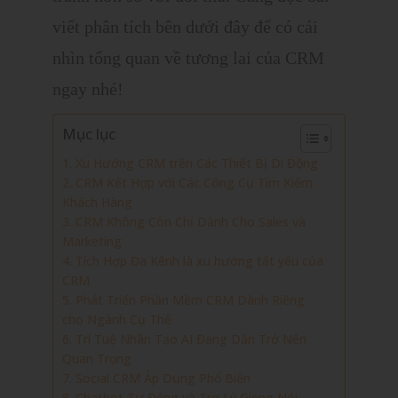
viết phân tích bên dưới đây để có cái
nhìn tổng quan về tương lai của CRM
ngay nhé!
Mục lục
1. Xu Hướng CRM trên Các Thiết Bị Di Động
2. CRM Kết Hợp với Các Công Cụ Tìm Kiếm
Khách Hàng
3. CRM Không Còn Chỉ Dành Cho Sales và
Marketing
4. Tích Hợp Đa Kênh là xu hướng tất yếu của
CRM
5. Phát Triển Phần Mềm CRM Dành Riêng
cho Ngành Cụ Thể
6. Trí Tuệ Nhân Tạo AI Đang Dần Trở Nên
Quan Trọng
7. Social CRM Áp Dụng Phổ Biến
8. Chatbot Tự Động và Trợ Lý Giọng Nói