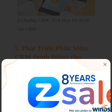
Xu hướng CRM: Tích Hợp Đa Kênh
vào CRM
5. Phát Triển Phần Mềm
CRM Dành Riêng cho
Ngành Cụ Thể
Việc phát triển phần mềm CRM dành
riêng cho ngành cụ thể đang trở thành
một xu hướng quan trọng, giúp doanh
nghiệp tối ưu hóa hiệu suất và đáp ứng
chính xác nhu cầu của từng lĩnh vực