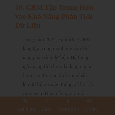
10. CRM Tập Trung Hơn
vào Khả Năng Phân Tích
Dữ Liệu
Trong năm 2024, xu hướng CRM
đang tập trung mạnh mẽ vào khả
năng phân tích dữ liệu. Hệ thống
ngày càng tích hợp đa dạng nguồn
thông tin, từ giao dịch mua bán
đến dữ liệu truyền thông xã hội và
trang web. Điều này tạo ra một
kho dữ liệu đa chiều, mang lại cái
Gọi điện
Zalo
Facebook
Tư vấn
nhìn toàn diện về hành vi và nhu