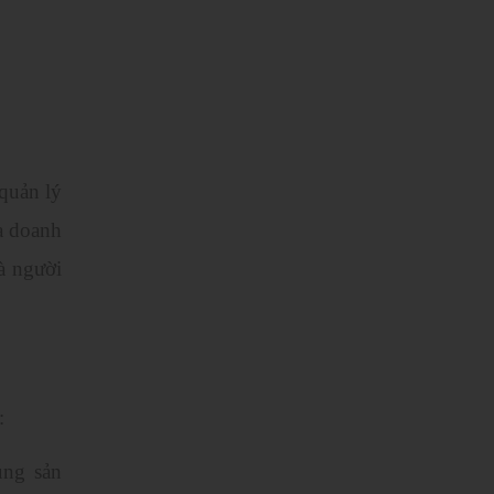
quản lý
a doanh
à người
:
ụng sản