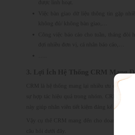
được linh hoạt.
Việc bàn giao dữ liệu thông tin gặp nhi
không đủ/ không bàn giao,…
Công việc báo cáo cho tuần, tháng đòi 
đợi nhiều đơn vị, cá nhân báo cáo,…
…..
3. Lợi Ích Hệ Thống CRM Mang Đế
CRM là hệ thống mang lại nhiều ưu điểm khi 
sự hợp tác hiệu quả trong nhóm. CRM giúp t
này giúp nhân viên tiết kiệm đáng kể thời gia
Vậy cụ thể CRM mang đến cho doanh nghiệp
câu hỏi dưới đây.