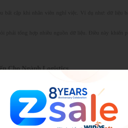
ều bất cập khi nhân viên nghỉ việc. Ví dụ như: dữ liệu b
hỏi phải tổng hợp nhiều nguồn dữ liệu. Điều này khiến p
n Cho Ngành Logistics.
giúp doanh nghiệp cải thiện mối quan hệ giữa khách hàng
ự động hóa cũng như tối ưu hóa tương tác với khách hàn
n giữa cả bạn và đối phương.
 bạn những ưu điểm gì? Hãy cùng EZSale tham khảo n