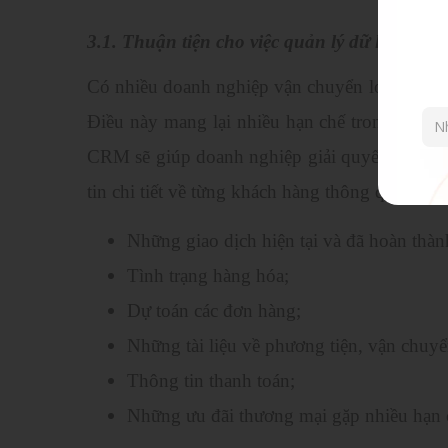
3.1. Thuận tiện cho việc quản lý dữ liệu.
Có nhiều doanh nghiệp vận chuyển logistics hi
Điều này mang lại nhiều hạn chế trong việc 
CRM sẽ giúp doanh nghiệp giải quyết vấn đề
tin chi tiết về từng khách hàng thông qua hồ 
Những giao dịch hiện tại và đã hoàn thàn
Tình trạng hàng hóa;
Dự toán các đơn hàng;
Những tài liệu về phương tiện, vận chuy
Thông tin thanh toán;
Những ưu đãi thương mại gặp nhiều hạn 