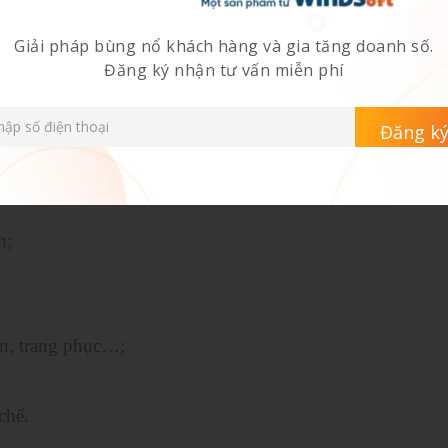
Giải pháp bùng nổ khách hàng và gia tăng doanh số.
Đăng ký nhận tư vấn miễn phí
ện nay sử dụng Excel, google sheet để lưu trữ và quản lý 
tìm kiếm và sử dụng thông tin khách hàng. Vậy nên việc 
 trên. Nhờ
phần mềm CRM
doanh nghiệp có thể cung cấ
sơ của họ. CRM cho phép tìm hiểu những dữ liệu sau:
h;
ển, trang phục…;
chế.