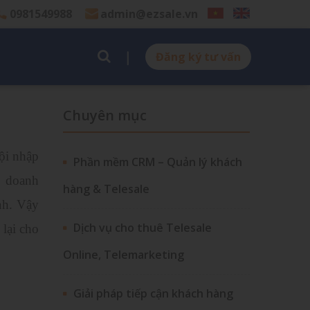
0981549988
admin@ezsale.vn
Đăng ký tư vấn
Chuyên mục
ội nhập
Phần mềm CRM – Quản lý khách
ủ doanh
hàng & Telesale
nh. Vậy
Dịch vụ cho thuê Telesale
lại cho
Online, Telemarketing
Giải pháp tiếp cận khách hàng