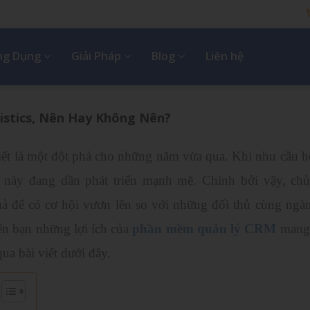
Ứng Dụng
Giải Pháp
Blog
Liên hệ
stics, Nên Hay Không Nên?
ết là một đột phá cho những năm vừa qua. Khi nhu cầu h
c này đang dần phát triển mạnh mẽ. Chính bởi vậy, ch
uả để có cơ hội vươn lên so với những đối thủ cùng ngà
ến bạn những lợi ích của
phần mềm quản lý CRM
mang 
a bài viết dưới đây.