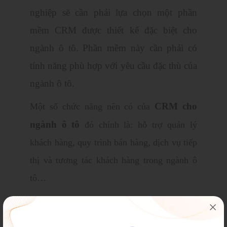
nghiệp sẽ cần phải lựa chọn một phần
mềm CRM được thiết kế đặc biệt cho
ngành ô tô. Phần mềm này cần phải có
tính năng phù hợp với yêu cầu đặc thù của
ngành ô tô.
CRM cho
Một số chức năng nên có của
ngành ô tô
đó chính là: hỗ trợ quản lý
khách hàng, quy trình bán hàng, dịch vụ tiếp
thị và tương tác khách hàng trong ngành ô
tô…
Bạn có thể tham khảo
Phần mềm CRM
trong doanh nghiệp
của EZSale. Hân hạnh