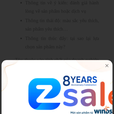
Thông tin về ý kiến: đánh giá hành
lòng về sản phẩm hoặc dịch vụ
Thông tin thái độ: màu sắc yêu thích,
sản phẩm yêu thích…
Thông tin thúc đẩy: tại sao lại lựa
chọn sản phẩm này?
Tùy thuộc vào tính chất của doanh nghiệp
để thu thập các dữ liệu khách hàng khác
nhau. Tạo ra hồ sơ khách hàng chính xác
nhất để thực hiện kế hoạch marketing hóa
cá nhân hiệu quả.
Cách Hoạt Động Của CDP Và Lý