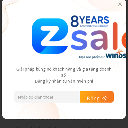
chỉ doanh nghiệp có thể sử dụng và truy
cập được. Bởi nó là dữ liệu được thu thập
dựa trên chân dung khách hàng mục tiêu
của bạn.
Giải pháp bùng nổ khách hàng và gia tăng doanh
số.
Đăng ký nhận tư vấn miễn phí
CDP là
nền tảng dữ liệu khách hàng
mục tiêu
hiệu quả, thu thập dữ liệu khách