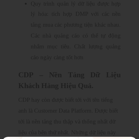
Quy trình quản lý dữ liệu được hợp
lý hóa: tích hợp DMP với các nền
tảng mua các phương tiện khác nhau.
Các nhà quảng cáo có thể tự động
nhắm mục tiêu. Chất lượng quảng
cáo ngày càng tốt hơn
CDP – Nền Tảng Dữ Liệu
Khách Hàng Hiệu Quả.
CDP hay còn được biết tới với tên tiếng
anh là Customer Data Platform. Được biết
tới là nền tảng thu thập và thống nhất dữ
liệu của bên thứ nhất. Những dữ liệu này