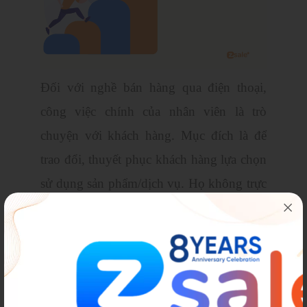
Đối với nghề bán hàng qua điện thoại,
công việc chính của nhân viên là trò
chuyện với khách hàng. Mục đích là để
trao đổi, thuyết phục khách hàng lựa chọn
sử dụng sản phẩm/dịch vụ. Họ không trực
tiếp nhìn thấy sản phẩm mà chỉ thông qua
những gì bạn cung cấp; vậy nên bạn cần
kiên trì với khách hàng ngay cả khi sự tận
tình của bạn bị từ chối.