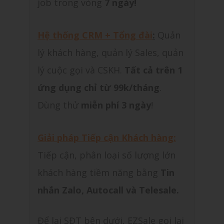
job trong vòng
7 ngày!
Hệ thống CRM + Tổng đài
:
Quản
lý khách hàng, quản lý Sales, quản
lý cuộc gọi và CSKH.
Tất cả trên 1
ứng dụng chỉ từ 99k/tháng
.
Dùng thử
miễn phí 3 ngày
!
Giải pháp Tiếp cận Khách hàng:
Tiếp cận, phân loại số lượng lớn
khách hàng tiềm năng bằng
Tin
nhắn Zalo, Autocall và Telesale.
Để lại SĐT bên dưới, EZSale gọi lại