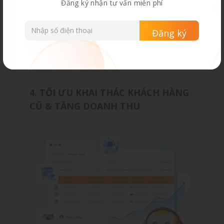
Đăng ký nhận tư vấn miễn phí
Mini game & ưu đãi giúp
duy trì
kết nối lâu dài với khách hàng
4. TỐI ƯU KHAI THÁC KHÁCH HÀNG
CŨ & TĂNG DOANH THU