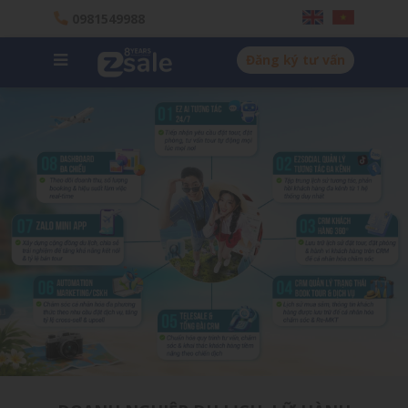
0981549988
Đăng ký tư vấn