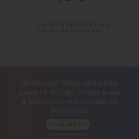
4. Nâng cao trải nghiệm khách hàng,
Tăng 45% tỷ lệ khách quay lại
TỐI ƯU QUY TRÌNH VẬN HÀNH,
QUẢN LÝ DỮ LIỆU THÔNG MINH
& NÂNG CAO TRẢI NGHIỆM ĐA
ĐIỂM CHẠM
Tư Vấn Miễn Phí