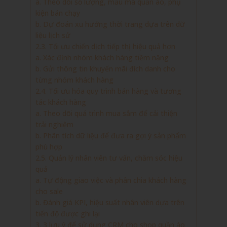
a. Theo dõi số lượng, mẫu mã quần áo, phụ
kiện bán chạy
b. Dự đoán xu hướng thời trang dựa trên dữ
liệu lịch sử
2.3. Tối ưu chiến dịch tiếp thị hiệu quả hơn
a. Xác định nhóm khách hàng tiềm năng
b. Gửi thông tin khuyến mãi đích danh cho
từng nhóm khách hàng
2.4. Tối ưu hóa quy trình bán hàng và tương
tác khách hàng
a. Theo dõi quá trình mua sắm để cải thiện
trải nghiệm
b. Phân tích dữ liệu để đưa ra gợi ý sản phẩm
phù hợp
2.5. Quản lý nhân viên tư vấn, chăm sóc hiệu
quả
a. Tự động giao việc và phân chia khách hàng
cho sale
b. Đánh giá KPI, hiệu suất nhân viên dựa trên
tiến độ được ghi lại
3. 3 lưu ý để sử dụng CRM cho shop quần áo