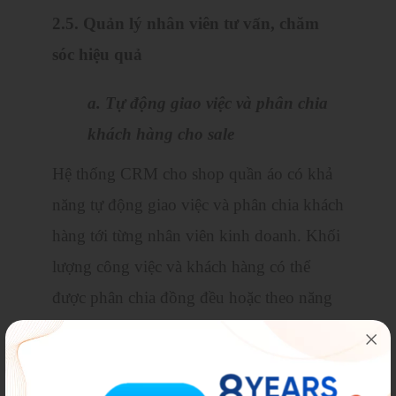
2.5. Quản lý nhân viên tư vấn, chăm
sóc hiệu quả
a. Tự động giao việc và phân chia
khách hàng cho sale
Hệ thống CRM cho shop quần áo có khả
năng tự động giao việc và phân chia khách
hàng tới từng nhân viên kinh doanh. Khối
lượng công việc và khách hàng có thể
được phân chia đồng đều hoặc theo năng
lực của từng sale.
Điều này đảm bảo mỗi nhân viên đều