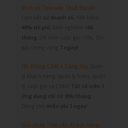
Dịch vụ Telesale Thuê Ngoài
:
Cam kết
x2 doanh số
, tiết kiệm
40% chi phí
, kinh nghiệm
>06
tháng
, chỉ tính cuộc gọi >10s, On-
job trong vòng
7 ngày!
Hệ thống CRM + Tổng đài
:
Quản
lý khách hàng, quản lý Sales, quản
lý cuộc gọi và CSKH.
Tất cả trên 1
ứng dụng chỉ từ 99k/tháng
.
Dùng thử
miễn phí 3 ngày
!
Giải pháp Tiếp cận Khách hàng: