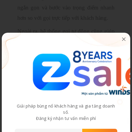
ngắn gọn và bước vào trọng điểm nhanh
hơn so với gọi trực tiếp với khách hàng.
Ngoài ra, hệ thống gọi tự động cũng giúp
bạn lên lịch hẹn với khách hàng tự động
và nhanh chóng. Không cần phải note tay
trực tiếp rườm rà như trước kia mà vẫn
mang lại hiệu quả cao. Callbot giúp bạn
đảm bảo chất lượng của quá trình chăm
sóc khách hàng được tốt và hoàn thiện
hơn.
Giải pháp bùng nổ khách hàng và gia tăng doanh
số.
Đăng ký nhận tư vấn miễn phí
Tăng doanh thu nhanh chóng.