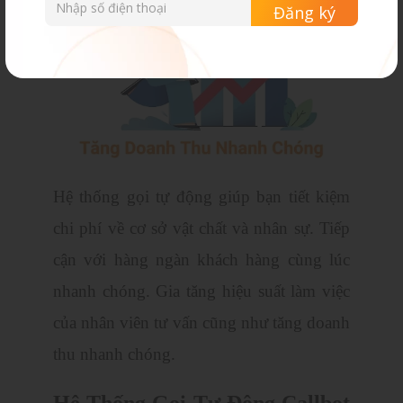
Hệ thống gọi tự động giúp bạn tiết kiệm
chi phí về cơ sở vật chất và nhân sự. Tiếp
cận với hàng ngàn khách hàng cùng lúc
nhanh chóng. Gia tăng hiệu suất làm việc
của nhân viên tư vấn cũng như tăng doanh
thu nhanh chóng.