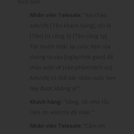
Kịch bản:
Nhân viên Telesale:
“Xin chào
anh/chị [Tên khách hàng], tôi là
[Tên] từ công ty [Tên công ty].
Tôi muốn nhắc lại cuộc hẹn của
chúng ta vào [ngày/thời gian] để
thảo luận về [sản phẩm/dịch vụ].
Anh/chị có thể xác nhận cuộc hẹn
này được không ạ?”
Khách hàng:
“Vâng, tôi nhớ rồi,
cảm ơn anh/chị đã nhắc.”
Nhân viên Telesale:
“Cảm ơn