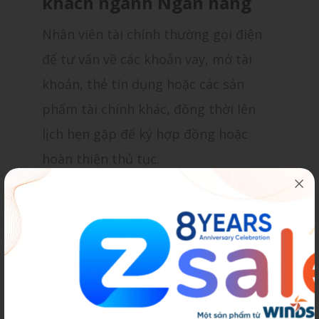
khách ngành Ngân hàng
Nhân viên tài chính thường gọi điện
để tư vấn về các khoản vay, mở tài
khoản, thẻ tín dụng hoặc các sản
phẩm tài chính khác, đồng thời lên
lịch hẹn gặp để ký hợp đồng hoặc
hoàn thiện thủ tục.
Kịch bản gọi điện hẹn gặp khách hàng