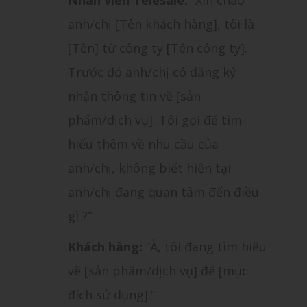
Nhân viên Telesale:
“Xin chào
anh/chị [Tên khách hàng], tôi là
[Tên] từ công ty [Tên công ty].
Trước đó anh/chị có đăng ký
nhận thông tin về [sản
phẩm/dịch vụ]. Tôi gọi để tìm
hiểu thêm về nhu cầu của
anh/chị, không biết hiện tại
anh/chị đang quan tâm đến điều
gì ?”
Khách hàng:
“À, tôi đang tìm hiểu
về [sản phẩm/dịch vụ] để [mục
đích sử dụng].”