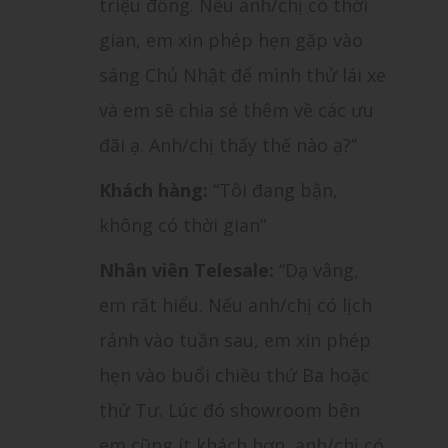
triệu đồng. Nếu anh/chị có thời
gian, em xin phép hẹn gặp vào
sáng Chủ Nhật để mình thử lái xe
và em sẽ chia sẻ thêm về các ưu
đãi ạ. Anh/chị thấy thế nào ạ?”
Khách hàng:
“Tôi đang bận,
không có thời gian”
Nhân viên Telesale:
“Dạ vâng,
em rất hiểu. Nếu anh/chị có lịch
rảnh vào tuần sau, em xin phép
hẹn vào buổi chiều thứ Ba hoặc
thứ Tư. Lúc đó showroom bên
em cũng ít khách hơn, anh/chị có