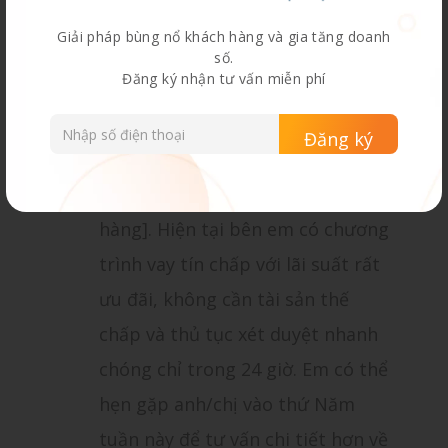
– Ngân hàng
Giải pháp bùng nổ khách hàng và gia tăng doanh
số.
Mục đích của mẫu kịch bản: Hẹn gặp
Đăng ký nhận tư vấn miễn phí
tư vấn gói vay tín chấp cá nhân
Nhân viên Telesale:
“Chào
anh/chị, em là [Tên] từ [Ngân
hàng]. Hiện tại bên em có chương
trình vay tín chấp với lãi suất rất
ưu đãi, không cần tài sản thế
chấp và thủ tục xét duyệt nhanh
chóng chỉ trong 24 giờ. Em có thể
hẹn gặp anh/chị vào thứ Năm
tuần này để tư vấn chi tiết hơn về