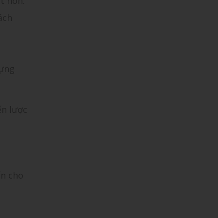
t hơn.
ách
dựng
ến lược
ến cho