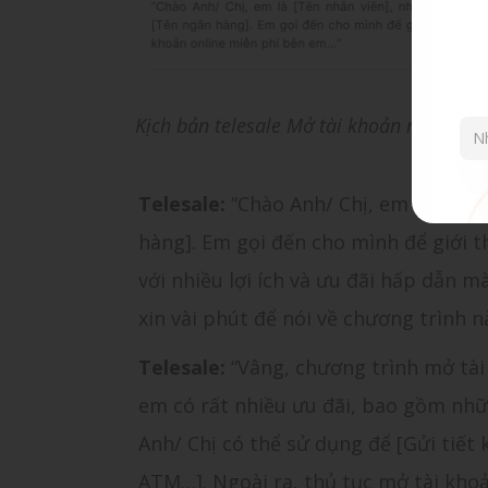
Kịch bản telesale Mở tài khoản ngân hàn
Telesale:
“Chào Anh/ Chị, em là [Tên
hàng]. Em gọi đến cho mình để giới 
với nhiều lợi ích và ưu đãi hấp dẫn 
xin vài phút để nói về chương trình 
Telesale:
“Vâng, chương trình mở tà
em có rất nhiều ưu đãi, bao gồm những
Anh/ Chị có thể sử dụng để [Gửi tiết
ATM…]. Ngoài ra, thủ tục mở tài khoả