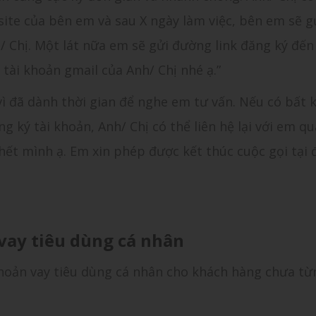
ite của bên em và sau X ngày làm việc, bên em sẽ g
 Chị. Một lát nữa em sẽ gửi đường link đăng ký đến
 tài khoản gmail của Anh/ Chị nhé ạ.”
vì đã dành thời gian để nghe em tư vấn. Nếu có bất 
g ký tài khoản, Anh/ Chị có thể liên hệ lại với em qu
hết mình ạ. Em xin phép được kết thúc cuộc gọi tại đ
vay tiêu dùng cá nhân
khoản vay tiêu dùng cá nhân cho khách hàng chưa từ