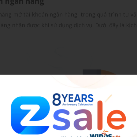
ản ngân hàng
hàng mở tài khoản ngân hàng, trong quá trình tư vấ
hàng nhận được khi sử dụng dịch vụ. Dưới đây là kịc