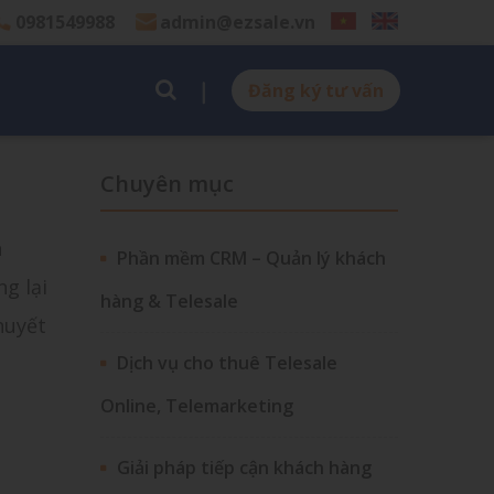
0981549988
admin@ezsale.vn
Đăng ký tư vấn
Chuyên mục
h
Phần mềm CRM – Quản lý khách
g lại
hàng & Telesale
huyết
Dịch vụ cho thuê Telesale
Online, Telemarketing
Giải pháp tiếp cận khách hàng