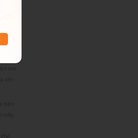
ân
bên em
ho em
a bên
n này,
 thể