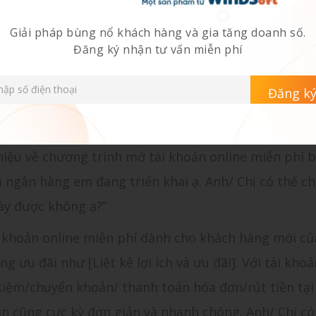
Giải pháp bùng nổ khách hàng và gia tăng doanh số.
Đăng ký nhận tư vấn miễn phí
g
 nhân viên], nhân viên tư vấn của Ngân hàng [Tên ng
thiệu về chương trình mở tài khoản online miễn phí 
mà ngân hàng em đang triển khai ạ. Anh/ Chị có thể c
này được không ạ?”
i khoản online miễn phí dành cho khách hàng mới củ
 ưu đãi như [Liệt kê lợi ích và ưu đãi]. Với tài khoả
 kiệm/chuyển khoản/ thanh toán hóa đơn/rút tiền tại
n cũng cực kỳ đơn giản và nhanh chóng. Anh/ Chị có