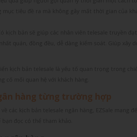
iệu quả giúp người gọi quản lý thời gian một cách tố
 mục tiêu đề ra mà không gây mất thời gian của kh
ó kịch bản sẽ giúp các nhân viên telesale truyền đạt
nhất quán, đồng đều, dễ dàng kiểm soát. Giúp xây 
iển kịch bản telesale là yếu tố quan trọng trong chi
ủng cố mối quan hệ với khách hàng.
ngân hàng từng trường hợp
 về các kịch bản telesale ngân hàng, EZSale mang đ
ể bạn đọc có thể tham khảo.