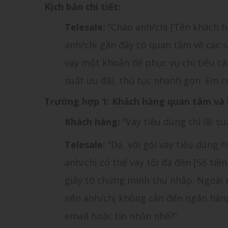
Kịch bản chi tiết:
Telesale:
“Chào anh/chị [Tên khách h
anh/chị gần đây có quan tâm về các s
vay một khoản để phục vụ chi tiêu cá 
suất ưu đãi, thủ tục nhanh gọn. Em 
Trường hợp 1: Khách hàng quan tâm và h
Khách hàng:
“Vay tiêu dùng thì lãi s
Telesale:
“Dạ, với gói vay tiêu dùng 
anh/chị có thể vay tối đa đến [Số ti
giấy tờ chứng minh thu nhập. Ngoài 
nên anh/chị không cần đến ngân hàng
email hoặc tin nhắn nhé?”