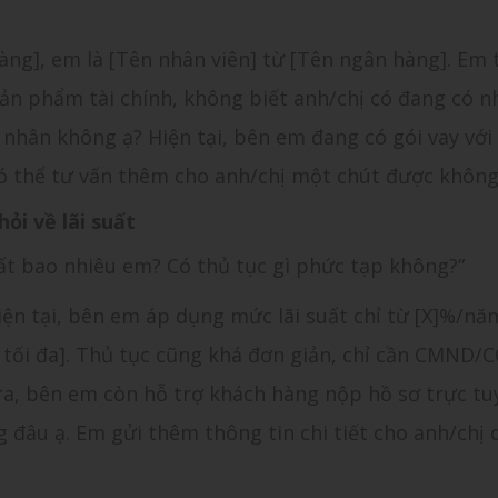
àng], em là [Tên nhân viên] từ [Tên ngân hàng]. Em 
ản phẩm tài chính, không biết anh/chị có đang có n
nhân không ạ? Hiện tại, bên em đang có gói vay với 
có thể tư vấn thêm cho anh/chị một chút được không
ỏi về lãi suất
uất bao nhiêu em? Có thủ tục gì phức tạp không?”
hiện tại, bên em áp dụng mức lãi suất chỉ từ [X]%/nă
ền tối đa]. Thủ tục cũng khá đơn giản, chỉ cần CMND/
ra, bên em còn hỗ trợ khách hàng nộp hồ sơ trực tu
 đâu ạ. Em gửi thêm thông tin chi tiết cho anh/chị 