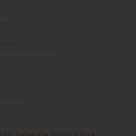
ân
rẻ
hàng
hàng lớn tuổi
 quan tâm đến sản phẩm vay
uả
ale ngân hàng
bản telesale ngân hàng