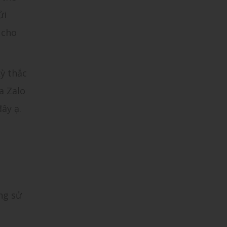
ửi
 cho
kỳ thắc
a Zalo
ây ạ.
ng sử