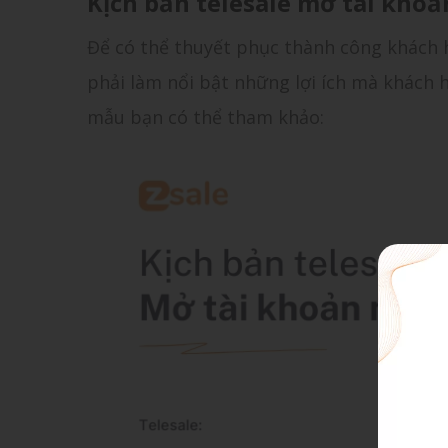
Kịch bản telesale mở tài kho
Để có thể thuyết phục thành công khách 
phải làm nổi bật những lợi ích mà khách 
mẫu bạn có thể tham khảo: