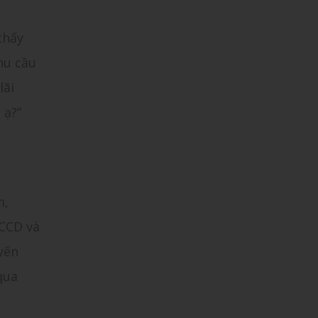
thấy
hu cầu
lãi
 ạ?”
m,
CCCD và
yến
qua