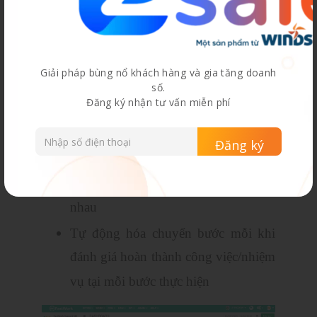
Phân bổ nguồn lực hiệu quả hơn nhờ
số liệu chính xác
Tính năng nhân bản dự án mẫu chỉ
Giải pháp bùng nổ khách hàng và gia tăng doanh
với một click
số.
Đăng ký nhận tư vấn miễn phí
Tự động hóa quy trình và liên kết các
quy trình thông minh
Kết nối và tự động chuyển giao
nhiệm vụ giữa các quy trình khác
nhau
Tự động hóa chuyển bước mỗi khi
đánh giá hoàn thành công việc/nhiệm
vụ tại mỗi bước thực hiện