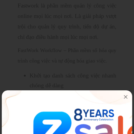
Fastwork là phần mềm quản lý công việc
online mọi lúc mọi nơi. Là giải pháp vượt
trội cho quản lý quy trình, tiến độ dự án,
chỉ đạo điều hành mọi lúc mọi nơi.
FastWork Workflow – Phần mềm số hóa quy
trình công việc và tự động hóa giao việc.
Khởi tạo danh sách công việc nhanh
chóng dễ dàng
Theo dõi tiến độ dưới nhiều góc
nhìn, biểu đồ
Tự động hóa giao việc cho người
phù hợp, nhắc nhở và cho điểm