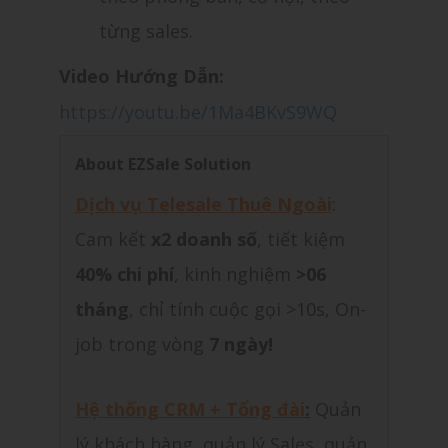
từng sales.
Video Hướng Dẫn:
https://youtu.be/1Ma4BKvS9WQ
About EZSale Solution
Dịch vụ Telesale Thuê Ngoài
:
Cam kết
x2 doanh số
, tiết kiệm
40% chi phí
, kinh nghiệm
>06
tháng
, chỉ tính cuộc gọi >10s, On-
job trong vòng
7 ngày!
Hệ thống CRM + Tổng đài
:
Quản
lý khách hàng, quản lý Sales, quản