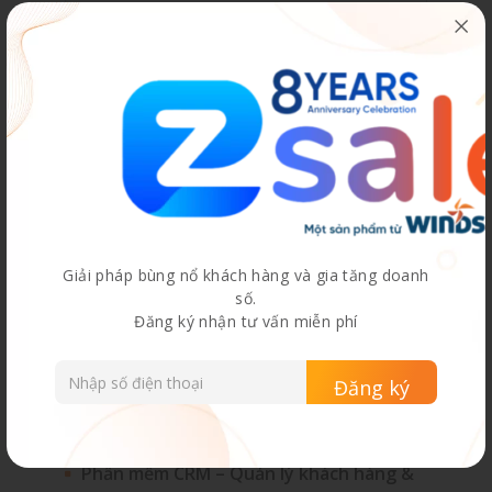
View all posts by EZSale Solution
Giải pháp bùng nổ khách hàng và gia tăng doanh
số.
Đăng ký nhận tư vấn miễn phí
Chuyên mục
Phần mềm CRM – Quản lý khách hàng &