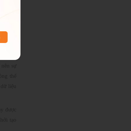
o nên sự
ông thể
 dữ liệu
ày được
hởi tạo