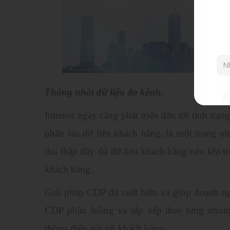
Thống nhất dữ liệu đa kênh.
Internet ngày càng phát triển dẫn tới tình tr
phân tán dữ liệu khách hàng, là một trong 
thu thập đầy đủ dữ liệu khách hàng nên khi triể
khách hàng.
Giải pháp CDP đã xuất hiện và giúp doanh ng
CDP phân luồng và sắp xếp theo từng nhóm 
thông điệp gửi tới khách hàng.