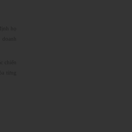
định họ
, doanh
c chiến
óa từng