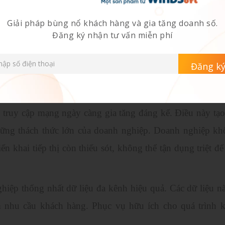
Giải pháp bùng nổ khách hàng và gia tăng doanh số.
Đăng ký nhận tư vấn miễn phí
ạng truy cập mạng ngày càng gia tăng đáng kể. Điều này tạ
những thách thức lớn của doanh nghiệp. Doanh nghiệp kh
n khai tiếp thị còn thiếu sót, không thể tận dụng triệt để
hiệp thống nhất dữ liệu đa kênh hiệu quả. Các dữ liệu n
nhu cầu khách hàng. Phục vụ hữu ích cho quá trình k