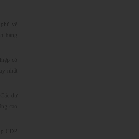
 phú về
ch hàng
hiệp có
uy nhất
 Các dữ
âng cao
háp CDP