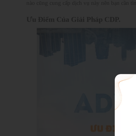
nào cũng cung cấp dịch vụ này nên bạn cần tì
Ưu Điểm Của Giải Pháp CDP.