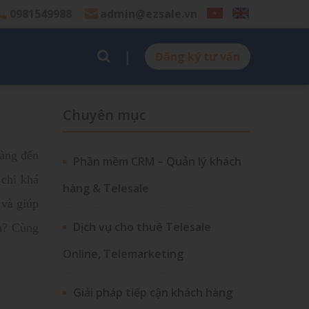
0981549988
admin@ezsale.vn
Đăng ký tư vấn
Chuyên mục
hàng đến
Phần mềm CRM – Quản lý khách
 chi khá
hàng & Telesale
 và giúp
Dịch vụ cho thuê Telesale
? Cùng
Online, Telemarketing
Giải pháp tiếp cận khách hàng