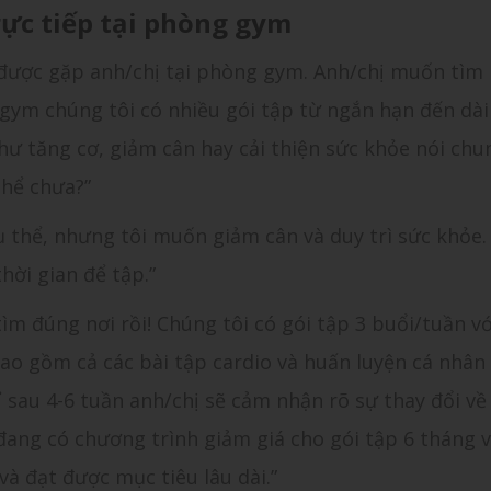
rực tiếp tại phòng gym
ui được gặp anh/chị tại phòng gym. Anh/chị muốn tìm
gym chúng tôi có nhiều gói tập từ ngắn hạn đến dài
ư tăng cơ, giảm cân hay cải thiện sức khỏe nói chu
thể chưa?”
cụ thể, nhưng tôi muốn giảm cân và duy trì sức khỏe.
hời gian để tập.”
 tìm đúng nơi rồi! Chúng tôi có gói tập 3 buổi/tuần vớ
ao gồm cả các bài tập cardio và huấn luyện cá nhân
ỉ sau 4-6 tuần anh/chị sẽ cảm nhận rõ sự thay đổi về
 đang có chương trình giảm giá cho gói tập 6 tháng 
và đạt được mục tiêu lâu dài.”