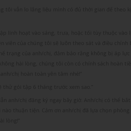
ng tôi vẫn lo lắng liệu mình có đủ thời gian để theo k
tập linh hoạt vào sáng, trưa, hoặc tối tùy thuộc vào l
ện viên của chúng tôi sẽ luôn theo sát và điều chỉnh 
thể trạng của anh/chị, đảm bảo rằng không bị áp lự
không hài lòng, chúng tôi còn có chính sách hoàn ti
 anh/chị hoàn toàn yên tâm nhé!”
sẽ thử gói tập 6 tháng trước xem sao.”
 dẫn anh/chị đăng ký ngay bây giờ. Anh/chị có thể bắ
i nào thuận tiện. Cảm ơn anh/chị đã lựa chọn phòn
ài lòng!”