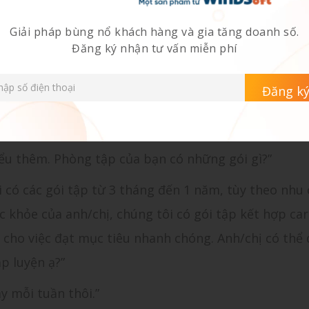
Giải pháp bùng nổ khách hàng và gia tăng doanh số.
Đăng ký nhận tư vấn miễn phí
oại
à [Tên] từ phòng gym [Tên phòng gym]. Tôi được biết 
úng tôi. Anh/chị có thể dành chút thời gian để tôi t
hiểu thêm. Phòng tập của bạn có những gói gì?”
 có các gói tập từ 3 tháng đến 1 năm, tùy theo nhu 
c khỏe của anh/chị, chúng tôi có gói tập kết hợp car
ả cho việc đạt mục tiêu nhanh chóng. Anh/chị có thể
p luyện ạ?”
ày mỗi tuần thôi.”