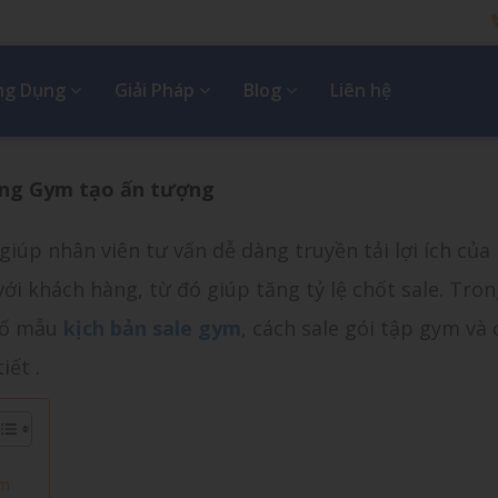
Ứng Dụng
Giải Pháp
Blog
Liên hệ
òng Gym tạo ấn tượng
iúp nhân viên tư vấn dễ dàng truyền tải lợi ích củ
ới khách hàng, từ đó giúp tăng tỷ lệ chốt sale. Tron
 số mẫu
kịch bản sale gym
, cách sale gói tập gym và 
iết .
ym