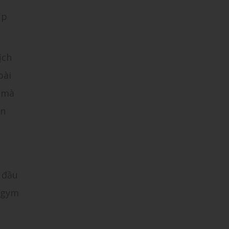
ịp
ịch
bài
c mà
ền
t đầu
g gym