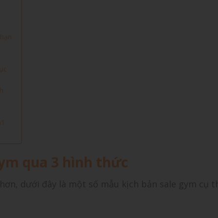
 hạn
ục
ch
ch
n1
gym qua 3 hình thức
ơn, dưới đây là một số mẫu kịch bản sale gym cụ t