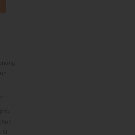
 phòng
mục
h.”
 phù
chọn.
tôi