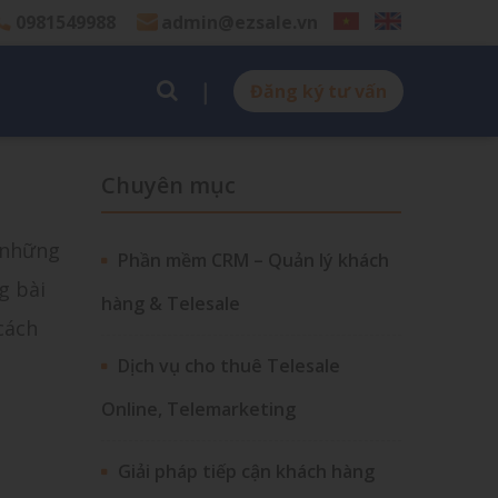
0981549988
admin@ezsale.vn
Đăng ký tư vấn
Chuyên mục
a những
Phần mềm CRM – Quản lý khách
g bài
hàng & Telesale
cách
Dịch vụ cho thuê Telesale
Online, Telemarketing
Giải pháp tiếp cận khách hàng