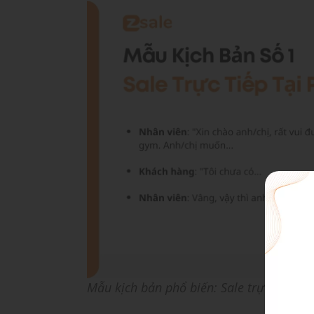
Mẫu kịch bản phổ biến: Sale trực tiếp t