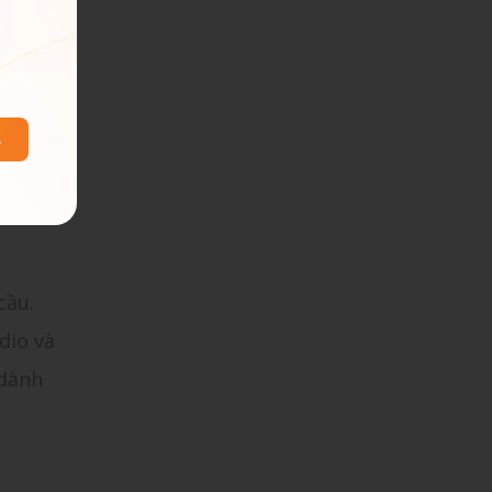
anh/chị
ư vấn
cầu.
dio và
 dành