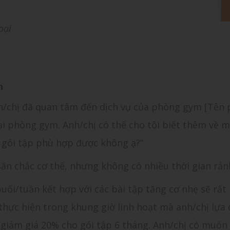
oại
n
nh/chị đã quan tâm đến dịch vụ của phòng gym [Tên
tại phòng gym. Anh/chị có thể cho tôi biết thêm về 
n gói tập phù hợp được không ạ?”
săn chắc cơ thể, nhưng không có nhiều thời gian rản
 buổi/tuần kết hợp với các bài tập tăng cơ nhẹ sẽ rất
 thực hiện trong khung giờ linh hoạt mà anh/chị lựa 
giảm giá 20% cho gói tập 6 tháng. Anh/chị có muốn 