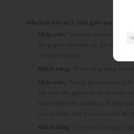
Mẫu kịch bản số 2: Sale gym qua điện th
Nhân viên
: “Xin chào anh/chị, tôi l
đang quan tâm đến các gói tập của ch
chi tiết không ạ?”
Khách hàng
: “Ừ, tôi cũng đang tìm 
Nhân viên
: “Phòng gym của chúng tôi
Với mục tiêu giảm cân và cải thiện sứ
huấn luyện viên cá nhân, rất hiệu qu
ra bao nhiêu thời gian mỗi tuần để tậ
Khách hàng
: “Tôi chỉ có thể tập 3 ng