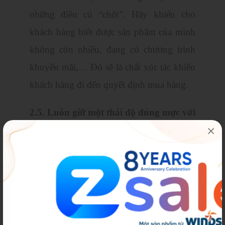
những điều cú “chốt”. Hãy khiến cho
khách hàng biết được sản phẩm của mình
không còn nhiều, đang có chương trình
khuyến mãi,… Đó sẽ là chất xúc tác khiến
khách hàng đi đến quyết định mua hàng.
2.5. Luôn giữ một thái độ đúng mực với
khách hàng.
Điều này có lẽ là quá quen thuộc với các
bạn Sale. Nhưng thật sự đây là một kỹ
năng chốt sale cần phải được rèn luyện rất
nhiều.