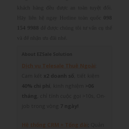
khách hàng đều được an toàn tuyệt đối.
Hãy l
iên hệ ngay Hotline toàn quốc
098
154 9988
để được chúng tôi tư vấn cụ thể
và để nhận ưu đãi nhé.
About EZSale Solution
Dịch vụ Telesale Thuê Ngoài
:
Cam kết
x2 doanh số
, tiết kiệm
40% chi phí
, kinh nghiệm
>06
tháng
, chỉ tính cuộc gọi >10s, On-
job trong vòng
7 ngày!
Hệ thống CRM + Tổng đài
:
Quản