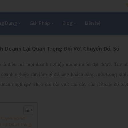
Ứng Dụng
Giải Pháp
Blog
Liên hệ
h Doanh Lại Quan Trọng Đối Với Chuyển Đổi Số
h là điều mà mọi doanh nghiệp mong muốn đạt được. Tuy nh
ậy doanh nghiệp cần làm gì để tăng khách hàng mới trong kin
 doanh nghiệp? Theo dõi bài viết sau đây của EZSale để biế
huyển Đổi Số.
 Lại Quan Trọng.