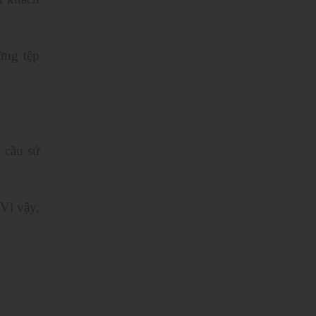
ững tệp
 cầu sử
 Vì vậy,