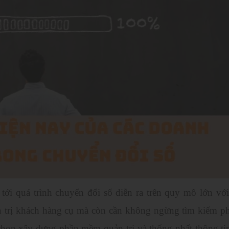
ới quá trình chuyển đổi số diễn ra trên quy mô lớn với
 trị khách hàng cụ mà còn cần không ngừng tìm kiếm phá
chọn xây dựng phần mềm quản trị và thống nhất thông ti