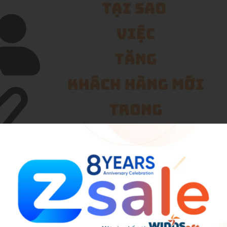
i để tạo nên cái nhìn toàn diện hơn về chân dung khác