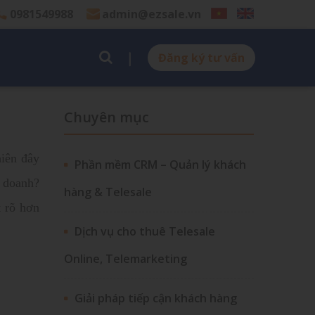
0981549988
admin@ezsale.vn
Đăng ký tư vấn
Chuyên mục
iên đây
Phần mềm CRM – Quản lý khách
h doanh?
hàng & Telesale
t rõ hơn
Dịch vụ cho thuê Telesale
Online, Telemarketing
Giải pháp tiếp cận khách hàng