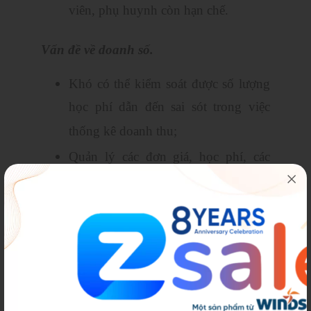
viên, phụ huynh còn hạn chế.
Vấn đề về doanh số.
Khó có thể kiểm soát được số lượng
học phí dẫn đến sai sót trong việc
thống kê doanh thu;
Quản lý các đơn giá, học phí, các
hoạt động thu chi phát sinh thêm là
một vấn đề khó giải quyết của các
trung tâm giáo dục.
Nhận tài khoản Demo phần mềm CRM
miễn phí!