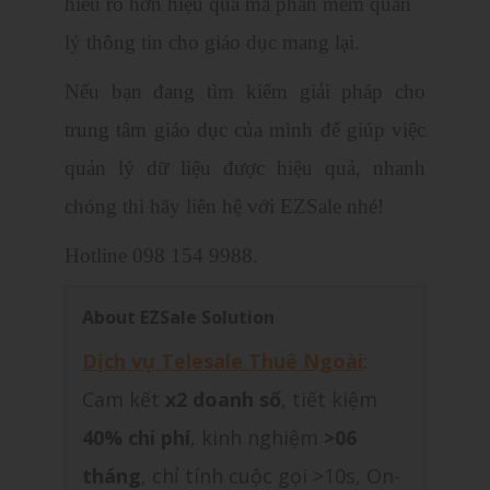
hiểu rõ hơn hiệu quả mà phần mềm quản
lý thông tin cho giáo dục mang lại.
Nếu bạn đang tìm kiếm giải pháp cho
trung tâm giáo dục của mình để giúp việc
quản lý dữ liệu được hiệu quả, nhanh
chóng thì hãy liên hệ với EZSale nhé!
Hotline 098 154 9988.
About EZSale Solution
Dịch vụ Telesale Thuê Ngoài
:
Cam kết
x2 doanh số
, tiết kiệm
40% chi phí
, kinh nghiệm
>06
tháng
, chỉ tính cuộc gọi >10s, On-