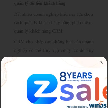
quản lý dữ liệu khách hàng
Rất nhiều doanh nghiệp hiện nay lựa chọn
cách quản lý khách hàng bằng phần mềm
quản lý khách hàng CRM.
CRM cho phép các phòng ban của doanh
nghiệp có thể truy cập cùng lúc để truy
xuất dữ liệu thông tin. Điều này thúc đẩy
hiệu suất làm việc của nhân viên sales. Các
hoạt động quảng cáo được tối ưu giúp
doanh nghiệp tận dụng triệt dữ liệu. Tránh
tình trạng bỏ sót cơ hội đến gần hơn với
khách hàng tiềm năng.