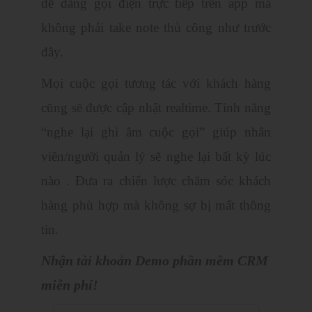
dễ dàng gọi điện trực tiếp trên app mà
không phải take note thủ công như trước
đây.
Mọi cuộc gọi tương tác với khách hàng
cũng sẽ được cập nhật realtime. Tính năng
“nghe lại ghi âm cuộc gọi” giúp nhân
viên/người quản lý sẽ nghe lại bất kỳ lúc
nào . Đưa ra chiến lược chăm sóc khách
hàng phù hợp mà không sợ bị mất thông
tin.
Nhận tài khoản Demo phần mềm CRM
miễn phí!