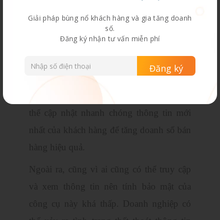
dụng đối với các nhân viên văn phòng
Giải pháp bùng nổ khách hàng và gia tăng doanh
nên bạn không cần phải mất công đào tạo
số.
Đăng ký nhận tư vấn miễn phí
họ sử dụng. Bất kỳ ai cũng có thể truy cập
và xem thông tin trực tiếp của khách hàng.
Điều này mang lại sự tiện lợi không hề
nhỏ cho các nhân viên bán hàng. Họ có
thể cập nhật nhanh chóng thông tin mới
nhất của khách hàng để tăng doanh số bán
hàng hiệu quả.
Ngoài ra, cũng vì ai cũng có thể truy cập
và xem thông tin nên tính bảo mật của
công cụ này khá thấp. Doanh nghiệp có