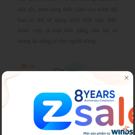
sửa cột, xem công thức hàm của mình thì
bạn có thể sử dụng hình thức này. Đây
được xem là một tính năng tiện lợi và
mang lại riêng tư cho người dùng.
Đồng thời, đây cũng là công cụ thông