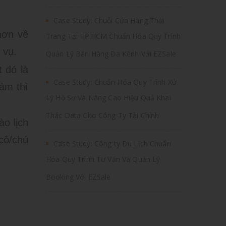
Case Study: Chuỗi Cửa Hàng Thời
hơn về
Trang Tại TP.HCM Chuẩn Hóa Quy Trình
 vụ.
Quản Lý Bán Hàng Đa Kênh Với EZSale
 đó là
Case Study: Chuẩn Hóa Quy Trình Xử
cảm thì
Lý Hồ Sơ Và Nâng Cao Hiệu Quả Khai
Thác Data Cho Công Ty Tài Chính
ào lịch
cô/chú
Case Study: Công ty Du Lịch Chuẩn
Hóa Quy Trình Tư Vấn Và Quản Lý
Booking Với EZSale