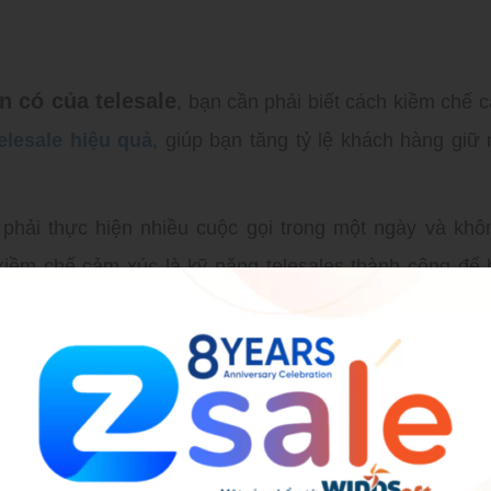
n có của telesale
, bạn cần phải biết cách kiềm chế 
elesale hiệu quả
, giúp bạn tăng tỷ lệ khách hàng giữ
 phải thực hiện nhiều cuộc gọi trong một ngày và khô
kiềm chế cảm xúc là kỹ năng telesales thành công để 
 và dập máy nhanh chóng: Hãy giữ bình tĩnh và lị
giận hoặc bực bội. Cố gắng giữ cuộc gọi ngắn 
i giải quyết tình huống, bạn có thể kết thúc cu
i khách hàng.