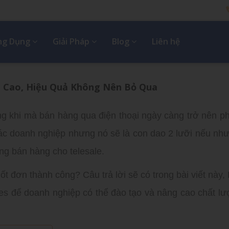
Ứng Dụng
Giải Pháp
Blog
Liên hệ
h Cao, Hiệu Quả Không Nên Bỏ Qua
ng khi mà bán hàng qua điện thoại ngày càng trở nên ph
 các doanh nghiệp nhưng nó sẽ là con dao 2 lưỡi nếu nh
ng bán hàng cho telesale.
ốt đơn thành công? Câu trả lời sẽ có trong bài viết này,
les để doanh nghiệp có thể đào tạo và nâng cao chất lư