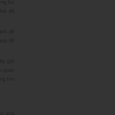
ững lúc
hái độ
ành để
hợp để
hãy giữ
ều quan
ng tìm
ao khả