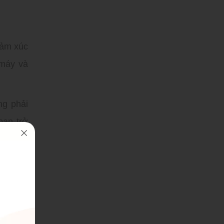
cảm xúc
 máy và
ng phải
bạn trở
ch sự.
gọn và
ộc gọi