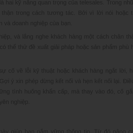
là hai kỹ năng quan trọng của telesales. Trong nh
thận trong cách tương tác. Bởi vì lời nói hoặc t
n và doanh nghiệp của bạn.
nghiệp, và lắng nghe khách hàng một cách chân th
 có thể thử đề xuất giải pháp hoặc sản phẩm phù 
sự cố về lỗi kỹ thuật hoặc khách hàng ngắt lời, 
Gợi ý xin phép dừng kết nối và hẹn kết nối lại. Đi
hững tình huống khẩn cấp, mà thay vào đó, cố gắ
yên nghiệp.
 này giúp bạn nắm vững thông tin. Từ đó nâng c