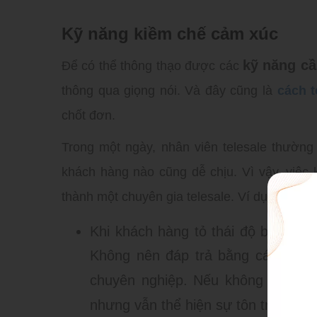
Kỹ năng kiềm chế cảm xúc
kỹ năng cầ
Để có thể thông thạo được các
thông qua giọng nói. Và đây cũng là
cách t
chốt đơn.
Trong một ngày, nhân viên telesale thường
khách hàng nào cũng dễ chịu. Vì vậy, việc 
thành một chuyên gia telesale. Ví dụ:
Khi khách hàng tỏ thái độ bực tức
Không nên đáp trả bằng cách tức 
chuyên nghiệp. Nếu không có cơ hộ
nhưng vẫn thể hiện sự tôn trọng vớ