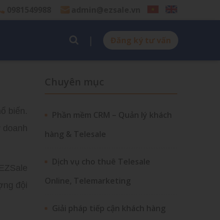
0981549988
admin@ezsale.vn
Đăng ký tư vấn
Chuyên mục
ổ biến.
Phần mềm CRM – Quản lý khách
ư doanh
hàng & Telesale
Dịch vụ cho thuê Telesale
 EZSale
Online, Telemarketing
ợng đội
Giải pháp tiếp cận khách hàng