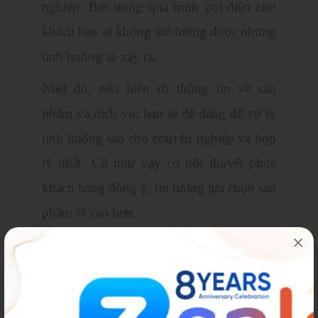
nghiệp. Bởi trong quá trình gọi điện cho
khách bạn sẽ không thể lường được những
tình huống sẽ xảy ra.
Nhờ đó, nếu hiểu rõ thông tin về sản
phẩm và dịch vụ; bạn sẽ dễ dàng để xử lý
tình huống sao cho chuyên nghiệp và hợp
lý nhất. Có như vậy cơ hội thuyết phục
khách hàng đồng ý, tin tưởng lựa chọn sản
phẩm sẽ cao hơn.
Trong quá trình trò chuyện với khách
hàng; có nhiều khách hàng tiềm năng
quan tâm tới sản phẩm/dịch vụ họ sẽ đặt