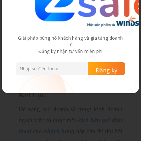
cho bạn nhiều câu hỏi. Mục đích để hiểu
sâu về sản phẩm, lợi ích họ sẽ nhận được.
Thậm chí là những khó khăn đang gặp
phải để được giúp đỡ. Nếu bạn không giải
Giải pháp bùng nổ khách hàng và gia tăng doanh
đáp được những thắc mắc của khách hàng
số.
Đăng ký nhận tư vấn miễn phí
sẽ khiến họ nghi ngờ về chất lượng. Từ đó
họ sẽ ngừng cuộc trò chuyện với bạn ngay
tức khắc.
Kết Lại.
Để nâng cao doanh số trong kinh doanh
ngoài việc có được một
kịch bản gọi điện
thoại cho khách hàng
hấp dẫn thì đòi hỏi